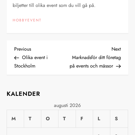
biljetter till olika event som du vill gå på.
HOBBYEVENT
I
Previous
Next
Previous
Next
Post
Post
Olika event i
Marknadsför ditt företag
n
Stockholm
på events och mässor
l
ä
KALENDER
g
augusti 2026
M
g
T
O
T
F
L
S