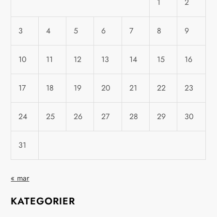
s
1
2
n
3
4
5
6
7
8
9
a
10
11
12
13
14
15
16
v
i
17
18
19
20
21
22
23
g
24
25
26
27
28
29
30
e
31
r
« mar
i
KATEGORIER
n